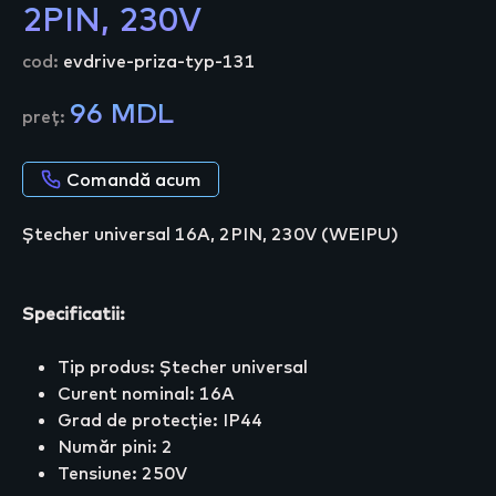
2PIN, 230V
cod:
evdrive-priza-typ-131
96 MDL
preț:
Comandă acum
Ștecher universal 16A, 2PIN, 230V (WEIPU)
Specificatii:
Tip produs: Ștecher universal
Curent nominal: 16A
Grad de protecție: IP44
Număr pini: 2
Tensiune: 250V