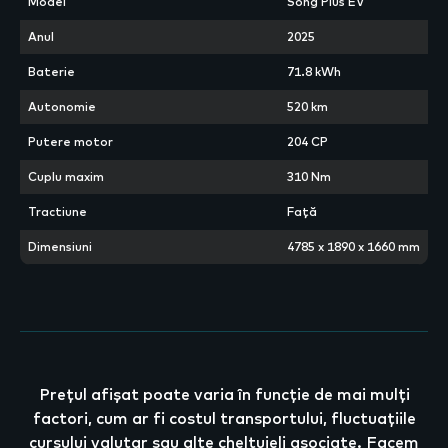
Model
Song Plus EV
Anul
2025
Baterie
71.8 kWh
Autonomie
520 km
Putere motor
204 CP
Cuplu maxim
310 Nm
Tractiune
Față
Dimensiuni
4785 x 1890 x 1660 mm
Prețul afișat poate varia în funcție de mai mulți
factori, cum ar fi costul transportului, fluctuațiile
cursului valutar sau alte cheltuieli asociate. Facem