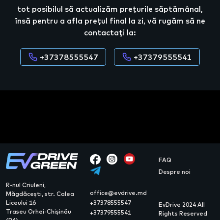
tot posibilul să actualizăm prețurile săptămânal,
însă pentru a afla prețul final la zi, vă rugăm să ne
contactați la:
+37378555547
+37379555541
FAQ
Despre noi
R-nul Criuleni,
office@evdrive.md
Măgdăcești, str. Calea
Liceului 16
+37378555547
EvDrive 2024 All
Traseu Orhei-Chișinău
+37379555541
Rights Reserved