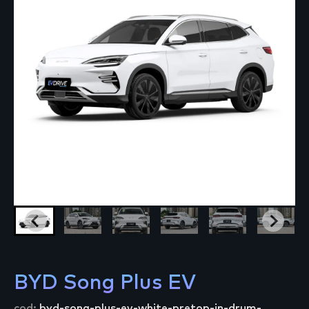
BYD Song Plus EV
cod:
byd-song-plus-ev-white-pretop-in-drum-